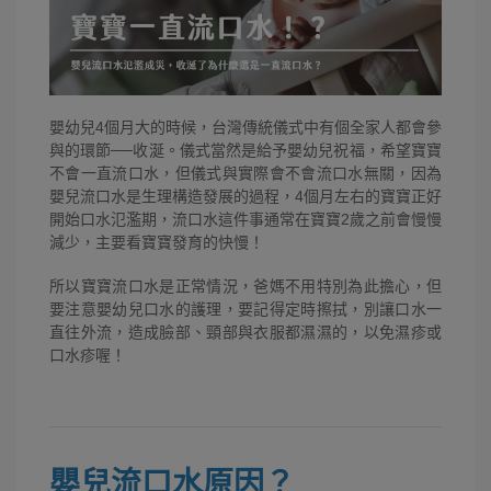
嬰幼兒4個月大的時候，台灣傳統儀式中有個全家人都會參
與的環節──收涎。儀式當然是給予嬰幼兒祝福，希望寶寶
不會一直流口水，但儀式與實際會不會流口水無關，因為
嬰兒流口水是生理構造發展的過程，4個月左右的寶寶正好
開始口水氾濫期，流口水這件事通常在寶寶2歲之前會慢慢
減少，主要看寶寶發育的快慢！
所以寶寶流口水是正常情況，爸媽不用特別為此擔心，但
要注意嬰幼兒口水的護理，要記得定時擦拭，別讓口水一
直往外流，造成臉部、頸部與衣服都濕濕的，以免濕疹或
口水疹喔！
嬰兒流口水原因？