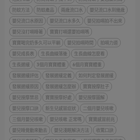
防蚊方法
防蚊產品
兩歲流口水
嬰兒流口水到幾歲
嬰兒流口水原因
嬰兒流口水多久
嬰兒拍嗝拍不出來
嬰兒沒打嗝睡著
寶寶打嗝還要拍嗝嗎
寶寶喝完奶多久可以平躺
嬰兒拍嗝時間
拍嗝力道
嬰兒成長表
生長曲線落後
生長曲線怎麼看
生長遲緩
3個月寶寶體重
6個月寶寶體重
發展遲緩評估
發展遲緩定義
如何判定發展遲緩
發展遲緩原因
發展遲緩怎麼辦
寶寶按摩肚子
嬰兒按摩禁忌
寶寶按摩好處
嬰兒按摩圖解
嬰兒按摩口訣
新生兒感冒症狀
二個月嬰兒咳嗽
三個月嬰兒咳嗽
嬰兒咳嗽 正常嗎
寶寶感冒前兆
嬰兒睡覺動來動去
嬰兒淺眠解決方法
收驚口訣