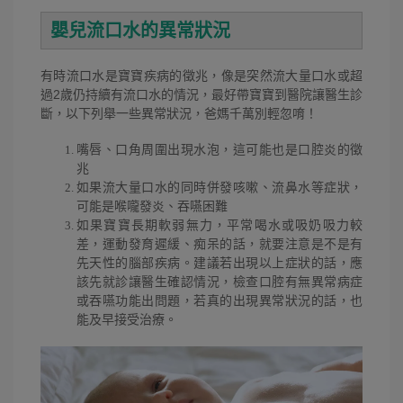
嬰兒流口水的異常狀況
有時流口水是寶寶疾病的徵兆，像是突然流大量口水或超
過2歲仍持續有流口水的情況，最好帶寶寶到醫院讓醫生診
斷，以下列舉一些異常狀況，爸媽千萬別輕忽唷！
嘴唇、口角周圍出現水泡，這可能也是口腔炎的徵
兆
如果流大量口水的同時併發咳嗽、流鼻水等症狀，
可能是喉嚨發炎、吞嚥困難
如果寶寶長期軟弱無力，平常喝水或吸奶吸力較
差，運動發育遲緩、痴呆的話，就要注意是不是有
先天性的腦部疾病。
建議若出現以上症狀的話，應
該先就診讓醫生確認情況，檢查口腔有無異常病症
或吞嚥功能出問題，若真的出現異常狀況的話，也
能及早接受治療。