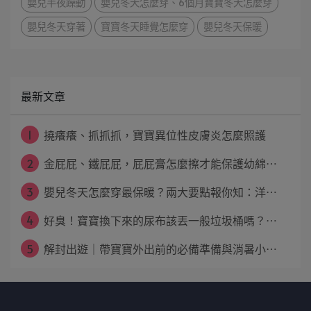
嬰兒半夜躁動
嬰兒冬天怎麼穿、6個月寶寶冬天怎麼穿
嬰兒冬天穿著
寶寶冬天睡覺怎麼穿
嬰兒冬天保暖
最新文章
1
撓癢癢、抓抓抓，寶寶異位性皮膚炎怎麼照護
2
金屁屁、鐵屁屁，屁屁膏怎麼擦才能保護幼綿⋯
3
嬰兒冬天怎麼穿最保暖？兩大要點報你知：洋⋯
4
好臭！寶寶換下來的尿布該丟一般垃圾桶嗎？⋯
5
解封出遊｜帶寶寶外出前的必備準備與消暑小⋯