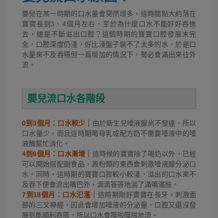
嬰兒在某一時期的口水量會突然增多，這時間點大約落在
寶寶長到3、4個月左右，至於為什麼口水不能好好吞進
去，總是不斷溢出口腔？這個時期的寶寶口腔發展未完
全，口腔深度仍淺，好比淺盤子裝不了太多的水，於是口
水量來不及吞嚥但一直增加的情況下，勢必會滿出來往外
流。
嬰兒流口水各階段
0到3個月：口水較少｜
由於新生兒唾液腺尚不發達，所以
口水量少，而且這時期喝母乳或配方奶不需要唾液中的唾
液酶幫忙消化。
4到6個月：口水漸增｜
這時候的寶寶除了喝奶以外，已經
可以開始搭配副食品，澱粉類的東西會刺激唾液腺分泌口
水。同時，這時期的寶寶口腔較小較淺，溢出的口水來不
及吞下便會流出嘴巴外，滴滴答答地淌了滿嘴滿臉。
7到18個月：口水氾濫｜
這時期剛好寶寶在長牙，刺激面
部的三叉神經，因此會增加唾液的分泌量，口腔又還沒發
展到能順利吞嚥，所以口水會嘩啦嘩啦地流。