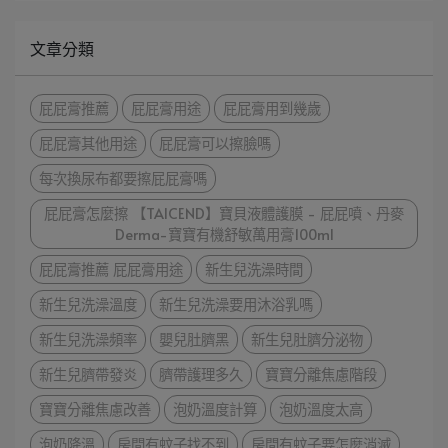
文章分類
屁屁膏推薦
屁屁膏用途
屁屁膏用到幾歲
屁屁膏其他用途
屁屁膏可以擦臉嗎
每次換尿布都要擦屁屁膏嗎
屁屁膏怎麼擦 【TAICEND】寶貝液體護膜 - 屁屁噴、丹麥
Derma-寶寶有機舒敏萬用膏100ml
屁屁膏推薦 屁屁膏用途
新生兒洗澡時間
新生兒洗澡溫度
新生兒洗澡要用沐浴乳嗎
新生兒洗澡頻率
嬰兒肚臍黑
新生兒肚臍分泌物
新生兒臍帶發炎
臍帶護理多久
寶寶分離焦慮階段
寶寶分離焦慮改善
泡奶溫度計算
泡奶溫度太高
泡奶降溫
房間有蚊子找不到
房間有蚊子要怎麼消滅