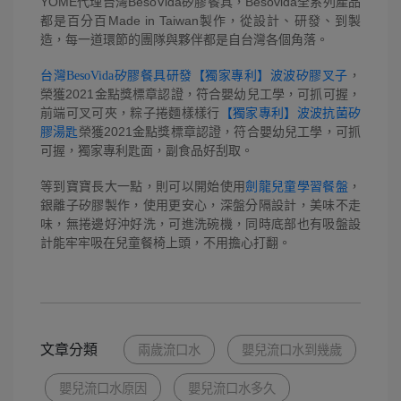
YOME代理台灣BesoVida矽膠餐具，Besovida全系列產品
都是百分百Made in Taiwan製作，從設計、研發、到製
造，每一道環節的團隊與夥伴都是自台灣各個角落。
，
台灣BesoVida矽膠餐具研發【獨家專利】波波矽膠叉子
榮獲2021金點獎標章認證，符合嬰幼兒工學，可抓可握，
前端可叉可夾，粽子捲麵樣樣行
【獨家專利】波波抗菌矽
榮獲2021金點獎標章認證，符合嬰幼兒工學，可抓
膠湯匙
可握，獨家專利匙面，副食品好刮取。
等到寶寶長大一點，則可以開始使用
，
劍龍兒童學習餐盤
銀離子矽膠製作，使用更安心，深盤分隔設計，美味不走
味，無捲邊好沖好洗，可進洗碗機，同時底部也有吸盤設
計能牢牢吸在兒童餐椅上頭，不用擔心打翻。
文章分類
兩歲流口水
嬰兒流口水到幾歲
嬰兒流口水原因
嬰兒流口水多久