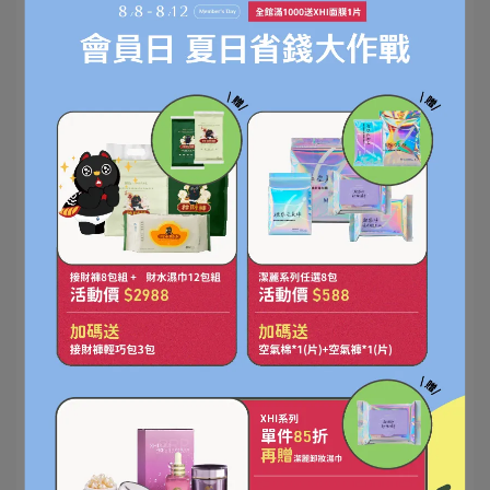
建議家長可以幫寶寶圍圍兜兜，以防口水滲進衣
服，長時間貼合肌膚，滋生細菌及臭味，圍口水兜
或一般布料兜兜都能讓爸媽隨時清潔寶寶嘴邊的口
水。
加強寶寶吞口水的訓練方法
爸媽可以訓練寶寶的咬合能力，反覆練習吞口水等相關動
作，早點讓寶寶順利吞嚥，就不會一直流口水「做水災」
啦！簡單的訓練方式有以下幾種：
「什麼時間該吃什麼樣的食物」這是讓寶
副食品的選擇：
寶學會嚼食與吞嚥等基本能力的要訣，例如寶寶正在長牙
或表現出口部想磨東西的樣子，那麼就該給予一些需要咀
嚼或能磨牙的食物，藉此訓練寶寶口部的基本能力。
利用各種餐具器皿練習吃各種副食品，實戰
器具的使用：
演練能讓寶寶熟悉口部功能，例如使用奶瓶寶寶要運用含
跟吸的能力，用湯匙吃副食品則會訓練上下唇閉合，長大
一點改用鴨嘴瓶與吸管時能更加強訓練抿唇能力，這些訓