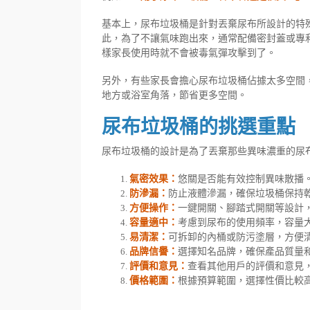
基本上，尿布垃圾桶是針對丟棄尿布所設計的特
此，為了不讓氣味跑出來，通常配備密封蓋或專
樣家長使用時就不會被毒氣彈攻擊到了。
另外，有些家長會擔心尿布垃圾桶佔據太多空間
地方或浴室角落，節省更多空間。
尿布垃圾桶的挑選重點
尿布垃圾桶的設計是為了丟棄那些異味濃重的尿
悠關是否能有效控制異味散播
氣密效果：
防止液體滲漏，確保垃圾桶保持
防滲漏：
一鍵開關、腳踏式開關等設計
方便操作：
考慮到尿布的使用頻率，容量
容量適中：
可拆卸的內桶或防污塗層，方便
易清潔：
選擇知名品牌，確保產品質量
品牌信譽：
查看其他用戶的評價和意見
評價和意見：
根據預算範圍，選擇性價比較
價格範圍：