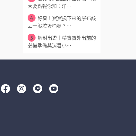
大要點報你知：洋⋯
4
好臭！寶寶換下來的尿布該
丟一般垃圾桶嗎？⋯
5
解封出遊｜帶寶寶外出前的
必備準備與消暑小⋯