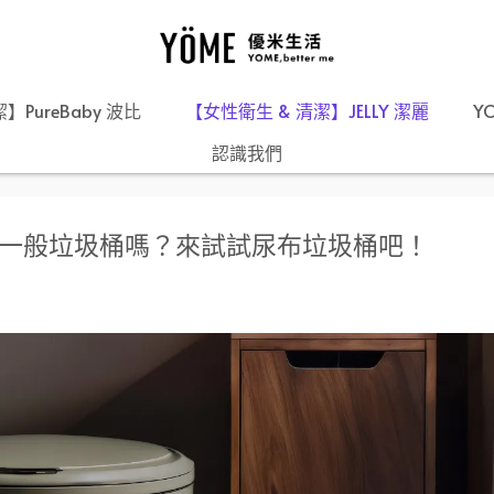
】PureBaby 波比
【女性衛生 & 清潔】JELLY 潔麗
Y
認識我們
一般垃圾桶嗎？來試試尿布垃圾桶吧！