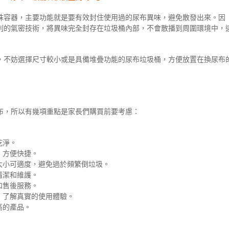
殊容器，主要功能就是要有效封住使用過的尿布異味，避免散發出來。因
利的氣密技術，將異味完全封存在垃圾桶內部，不會散播到周圍環境中，
，不妨選擇尺寸較小或是具備堆疊功能的尿布垃圾桶，方便放置在換尿布
布，所以有幾項重點是家長們購買前要考慮：
。
乾淨。
，方便快捷。
大小可適度，避免過於頻繁倒垃圾。
清潔和維護。
和售後服務。
，了解真實的使用體驗。
高的產品。