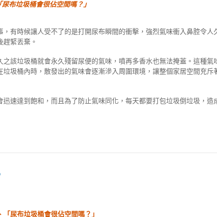
「尿布垃圾桶會很佔空間嗎？」
事，有時候讓人受不了的是打開尿布瞬間的衝擊，強烈氣味衝入鼻腔令人
後趕緊丟棄。
久之該垃圾桶就會永久殘留尿便的氣味，噴再多香水也無法掩蓋。這種氣
在垃圾桶內時，散發出的氣味會逐漸滲入周圍環境，讓整個家居空間充斥
會迅速達到飽和，而且為了防止氣味同化，每天都要打包垃圾倒垃圾，造
？
、「尿布垃圾桶會很佔空間嗎？」