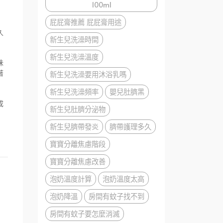
100ml
屁屁膏推薦 屁屁膏用途
久
新生兒洗澡時間
新生兒洗澡溫度
味
新生兒洗澡要用沐浴乳嗎
著
新生兒洗澡頻率
嬰兒肚臍黑
成
新生兒肚臍分泌物
新生兒臍帶發炎
臍帶護理多久
寶寶分離焦慮階段
寶寶分離焦慮改善
泡奶溫度計算
泡奶溫度太高
泡奶降溫
房間有蚊子找不到
房間有蚊子要怎麼消滅