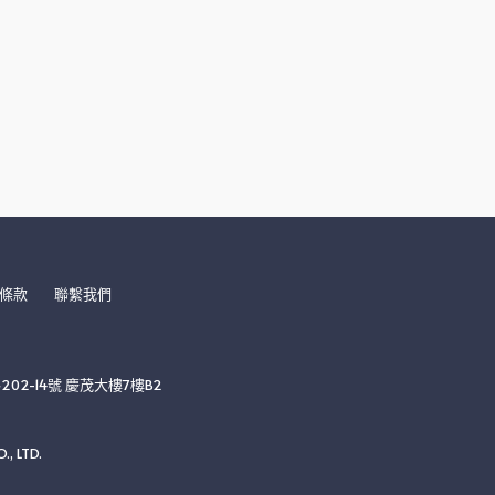
條款
聯繫我們
2-14號 慶茂大樓7樓B2
, LTD.