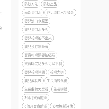
防蚊方法
防蚊產品
兩歲流口水
嬰兒流口水到幾歲
這
嬰兒流口水原因
的
嬰兒流口水多久
嬰兒拍嗝拍不出來
嬰兒沒打嗝睡著
寶寶打嗝還要拍嗝嗎
寶寶喝完奶多久可以平躺
嬰兒拍嗝時間
拍嗝力道
嬰兒成長表
生長曲線落後
生長曲線怎麼看
生長遲緩
3個月寶寶體重
6個月寶寶體重
發展遲緩評估