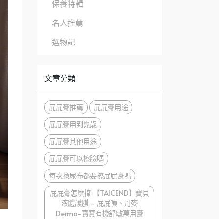
保養特輯
名人推薦
選物記
文章分類
屁屁膏推薦
屁屁膏用途
屁屁膏用到幾歲
屁屁膏其他用途
屁屁膏可以擦臉嗎
每次換尿布都要擦屁屁膏嗎
屁屁膏怎麼擦 【TAICEND】寶貝
液體護膜 - 屁屁噴、丹麥
Derma-寶寶有機舒敏萬用膏