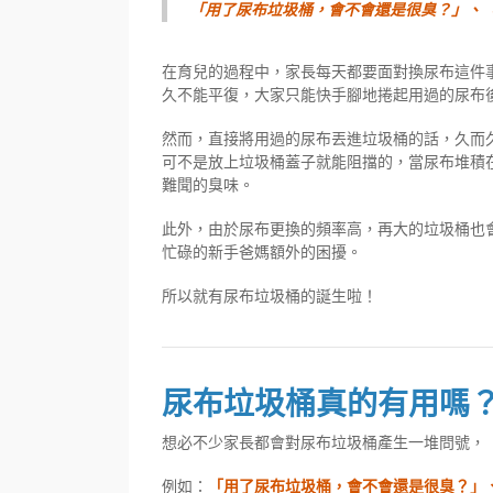
「用了尿布垃圾桶，會不會還是很臭？」、
在育兒的過程中，家長每天都要面對換尿布這件
久不能平復，大家只能快手腳地捲起用過的尿布
然而，直接將用過的尿布丟進垃圾桶的話，久而
可不是放上垃圾桶蓋子就能阻擋的，當尿布堆積
難聞的臭味。
此外，由於尿布更換的頻率高，再大的垃圾桶也
忙碌的新手爸媽額外的困擾。
所以就有尿布垃圾桶的誕生啦！
尿布垃圾桶真的有用嗎
想必不少家長都會對尿布垃圾桶產生一堆問號，
例如：
「用了尿布垃圾桶，會不會還是很臭？」