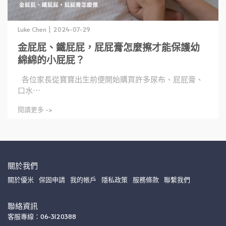
Luke Chen | 2024-07-29
金屁屁、鐵屁屁，屁屁膏怎麼擦才能保護幼
綿綿的小屁屁？
各位家長從寶寶出生前便開始購買許多尿布、屁屁膏、
口水⋯
閱讀更多 ->
關於我們
關於優米
保固申請
我的帳戶
隱私政策
服務條款
聯繫我們
聯絡資訊
客服專線：06-3120388