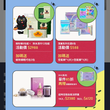
Luke Chen | 2024-07-31
哈啾！新生兒感冒症狀與處理方法有哪些？
人吃五穀，生病感冒在所難免，雖然新生兒受到無微不
至的⋯
閱讀更多 ->
關於我們
關於優米
保固申請
我的帳戶
隱私政策
服務條款
聯繫我們
聯絡資訊
客服專線：06-3120388
客服時間：09:00-18:00