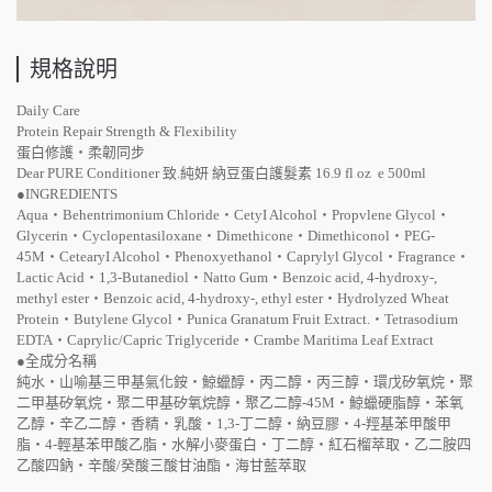
規格說明
Daily Care
Protein Repair Strength & Flexibility
蛋白修護・柔韌同步
Dear PURE Conditioner 致.純妍 納豆蛋白護髮素 16.9 fl oz e 500ml
●INGREDIENTS
Aqua・Behentrimonium Chloride・CetyI Alcohol・Propvlene Glycol・
Glycerin・Cyclopentasiloxane・Dimethicone・Dimethiconol・PEG-
45M・CetearyI Alcohol・Phenoxyethanol・Caprylyl Glycol・Fragrance・
Lactic Acid・1,3-Butanediol・Natto Gum・Benzoic acid, 4-hydroxy-,
methyl ester・Benzoic acid, 4-hydroxy-, ethyl ester・Hydrolyzed Wheat
Protein・Butylene Glycol・Punica Granatum Fruit Extract.・Tetrasodium
EDTA・Caprylic/Capric Triglyceride・Crambe Maritima Leaf Extract
●全成分名稱
純水・山喻基三甲基氣化銨・鯨蠟醇・丙二醇・丙三醇・環戊矽氧烷・聚
二甲基矽氧烷・聚二甲基矽氧烷醇・聚乙二醇-45M・鯨蠟硬脂醇・苯氧
乙醇・辛乙二醇・香精・乳酸・1,3-丁二醇・納豆膠・4-羥基苯甲酸甲
脂・4-輕基苯甲酸乙脂・水解小麥蛋白・丁二醇・紅石榴萃取・乙二胺四
乙酸四鈉・辛酸/癸酸三酸甘油酯・海甘藍萃取