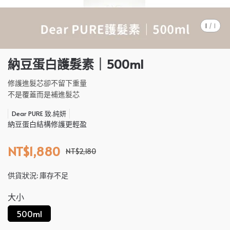
1
/
1
納豆蛋白護髮素｜500ml
修護進髮芯卻不留下重量
不是覆蓋而是補進髮芯
Dear PURE 致.純妍
納豆蛋白結構修護更輕盈
NT$1,880
NT$2,180
供貨狀況:
庫存不足
大小
500ml