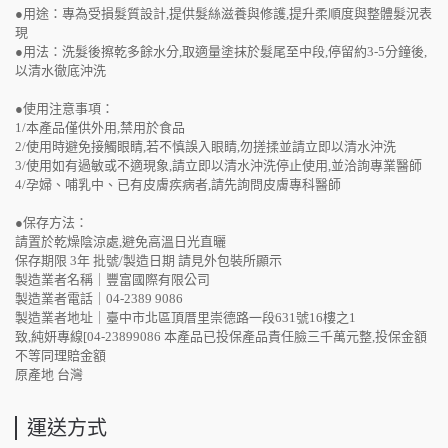
●用途：專為受損髮質設計,提供髮絲滋養與修護,提升柔順度與整體髮況表
現
●用法：洗髮後擦乾多餘水分,取適量塗抹於髮尾至中段,停留約3-5分鐘後,
以清水徹底沖洗
●使用注意事項：
1/本產品僅供外用,禁用於食品
2/使用時避免接觸眼睛,若不慎誤入眼睛,勿搓揉並請立即以清水沖洗
3/使用如有過敏或不適現象,請立即以清水沖洗停止使用,並洽詢專業醫師
4/孕婦、哺乳中、已有皮膚疾病者,請先詢問皮膚專科醫師
●保存方法：
請置於乾燥陰涼處,避免高溫日光直曬
保存期限 3年 批號/製造日期 請見外包裝所顯示
製造業者名稱｜豐富國際有限公司
製造業者電話｜04-2389 9086
製造業者地址｜臺中市北區頂厝里崇德路一段631號16樓之1
致,純妍專線[04-23899086 本產品已投保產品責任臉三千萬元整,投保金額
不等同理賠金額
原產地 台灣
運送方式