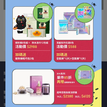
Luke Chen | 2024-07-30
新生兒尿布用量大，是不是該囤貨？新生兒
尿布怎麼挑？
寶寶剛出生之後，護理師就會替寶寶包上NB（New B⋯
閱讀更多 ->
關於我們
關於優米
保固申請
我的帳戶
隱私政策
服務條款
聯繫我們
聯絡資訊
客服專線：06-3120388
客服時間：09:00-18:00